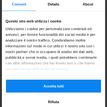
Consent
Details
About
CONSIGLI DI VIAGGIO
Questo sito web utilizza i cookie
Utilizziamo i cookie per personalizzare contenuti ed
annunci, per fornire funzionalità dei social media e per
analizzare il nostro traffico. Condividiamo inoltre
informazioni sul modo in cui utilizzi il nostro sito con i
nostri partner che si occupano di analisi dei dati web,
pubblicità e social media, i quali potrebbero combinarle
con altre informazioni che hai fornito loro o che hanno
raccolto dal tuo utilizzo dei loro servizi.
Accetta tutti
Rifiuta
Vacanze in primavera: la top 10 dei luoghi da