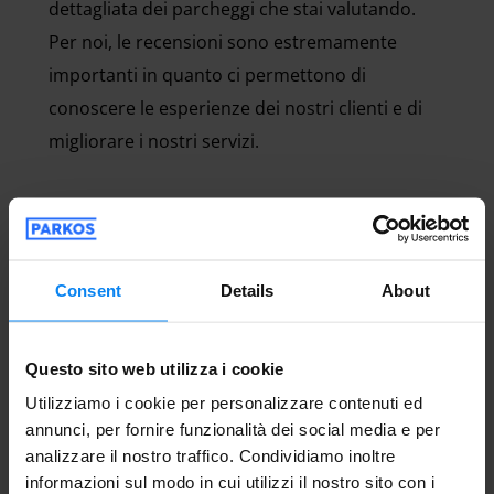
dettagliata dei parcheggi che stai valutando.
Per noi, le recensioni sono estremamente
importanti in quanto ci permettono di
conoscere le esperienze dei nostri clienti e di
migliorare i nostri servizi.
Come funziona il parcheggio
all'aeroporto di Bergamo - Orio al Serio?
Consent
Details
About
L'aeroporto di Bergamo - Orio al Serio offre due
opzioni di parcheggio per rispondere a diverse
Questo sito web utilizza i cookie
esigenze: il parcheggio con servizio navetta,
Utilizziamo i cookie per personalizzare contenuti ed
economico e pratico, e il parcheggio valet, che
annunci, per fornire funzionalità dei social media e per
analizzare il nostro traffico. Condividiamo inoltre
garantisce un'esperienza premium. La navetta
informazioni sul modo in cui utilizzi il nostro sito con i
permette di lasciare l'auto in aree designate e