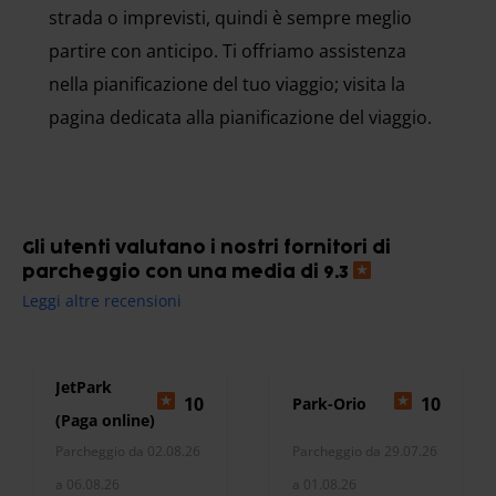
strada o imprevisti, quindi è sempre meglio
partire con anticipo. Ti offriamo assistenza
nella pianificazione del tuo viaggio; visita la
pagina dedicata alla pianificazione del viaggio.
Gli utenti valutano i nostri fornitori di
parcheggio con una media di 9.3
Leggi altre recensioni
JetPark
10
10
Park-Orio
(Paga online)
Parcheggio da 02.08.26
Parcheggio da 29.07.26
a 06.08.26
a 01.08.26