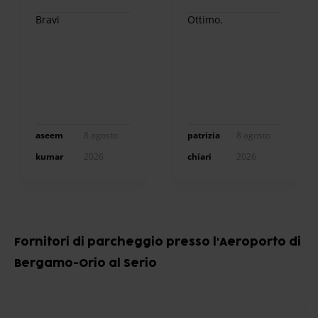
Bravi
Ottimo.
aseem
8 agosto
patrizia
8 agosto
kumar
2026
chiari
2026
Item
1
Fornitori di parcheggio presso l'Aeroporto di
of
Bergamo-Orio al Serio
10