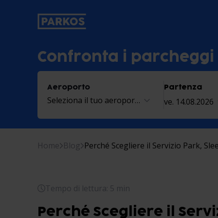
etichetta-navigazione-principale
Confronta i parcheggi
Aeroporto
Partenza
Seleziona il tuo aeroporto
ve. 14.08.2026
Home
Blog
Perché Scegliere il Servizio Park, Sle
Tempo di lettura: 5 min
Perché Scegliere il Servi