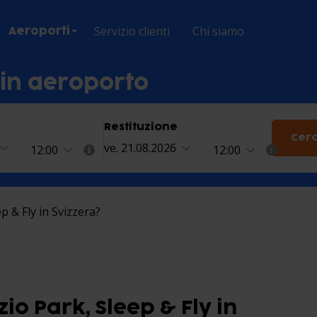
Servizio clienti
Chi siamo
Aeroporti
 in aeroporto
Restituzione
Cer
ve. 21.08.2026
12:00
12:00
ep & Fly in Svizzera?
zio Park, Sleep & Fly in