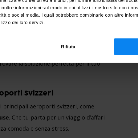
inoltre informazioni sul modo in cui utilizzi il nostro sito con i n
icità e social media, i quali potrebbero combinarle con altre inform
rkos
lizzo dei loro servizi.
eloce su Parkos. Seleziona il filtro
pzioni disponibili per le tue date di
Rifiuta
o, o Basilea-Mulhouse. La piattaforma
rovare la soluzione perfetta per il tuo
oporti Svizzeri
ei principali aeroporti svizzeri, come
use
. Che tu parta per un viaggio d’affari
nza comoda e senza stress.