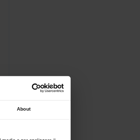
About
l media e per analizzare il