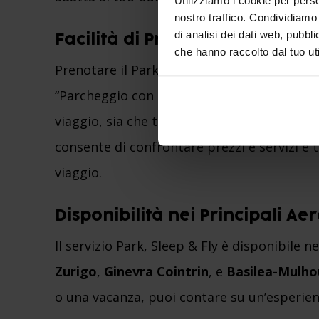
nostro traffico. Condividiamo 
di analisi dei dati web, pubbl
Facilità di Prenotazione su Pa
che hanno raccolto dal tuo uti
Prenotare il Park, Sleep & Fly è semplice e v
“Parcheggio con hotel” per visualizzare le o
viaggio, sia che tu parta da Ginevra, Zurig
consente di confrontare prezzi e servizi e t
viaggio.
Disponibilità nei Principali Aer
Il servizio Park, Sleep & Fly è disponibile n
Zurigo
,
Ginevra Cointrin
, e
Basilea-Mulho
o una vacanza, puoi contare su un’esperie