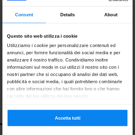
far sì che tuo figlio la continui, o viceversa.
Consent
Details
About
Questo incoraggia la creatività e può essere
molto divertente.
Questo sito web utilizza i cookie
Utilizziamo i cookie per personalizzare contenuti ed
4.
Snack e Bevande
annunci, per fornire funzionalità dei social media e per
I bambini affamati sono spesso irritabili.
analizzare il nostro traffico. Condividiamo inoltre
informazioni sul modo in cui utilizzi il nostro sito con i
Mantieni una varietà di snack sani e bevande
nostri partner che si occupano di analisi dei dati web,
a portata di mano per evitare la fame e
pubblicità e social media, i quali potrebbero combinarle
con altre informazioni che hai fornito loro o che hanno
mantenere alti i livelli di energia. Alcune
raccolto dal tuo utilizzo dei loro servizi.
buone opzioni includono:
Accetta tutti
: Questi
Fette di Frutta e Bastoncini di Verdura
sono facili da portare e offrono uno snack