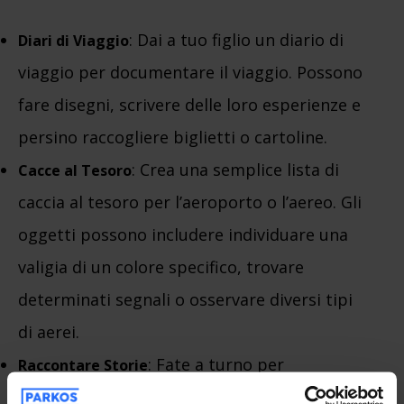
: Dai a tuo figlio un diario di
Diari di Viaggio
viaggio per documentare il viaggio. Possono
fare disegni, scrivere delle loro esperienze e
persino raccogliere biglietti o cartoline.
: Crea una semplice lista di
Cacce al Tesoro
caccia al tesoro per l’aeroporto o l’aereo. Gli
oggetti possono includere individuare una
valigia di un colore specifico, trovare
determinati segnali o osservare diversi tipi
di aerei.
: Fate a turno per
Raccontare Storie
raccontare storie. Puoi iniziare una storia e