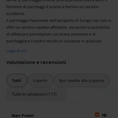
fornitore di parcheggi è pronto a fornirvi un servizio
eccellente.
Il parcheggio favorevole dell'aeroporto di Zurigo non solo vi
offre un servizio navetta affidabile, ma anche la possibilità
di effettuare prenotazioni con breve preavviso e di
parcheggiare il vostro veicolo in sicurezza in qualsiasi
momento.
Leggi di più
Valutazione e recensioni
L'altezza massima dell'ingresso è 1,9 m.
Il fornitore del parcheggio dispone di seggiolini per
Tutti
Coperto
Bus navetta allo scoperto
bambini e seggiolini rialzati.
Oltre al parcheggio è possibile prenotare anche la pulizia
Tutte le valutazioni (117)
del veicolo.
v
Marc Probst
10