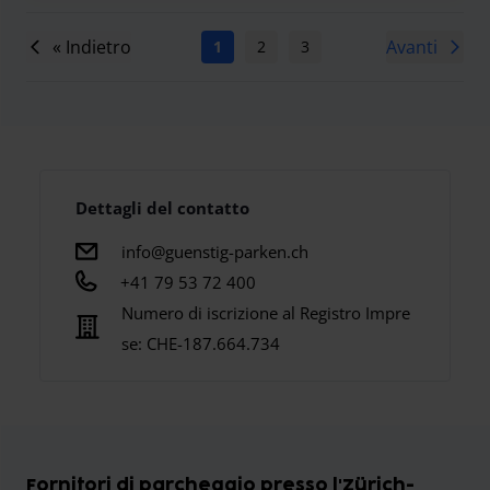
« Indietro
Avanti
1
2
3
4
5
6
7
Dettagli del contatto
info@guenstig-parken.ch
+41 79 53 72 400
Numero di iscrizione al Registro Impre
se:
CHE-187.664.734
Fornitori di parcheggio presso l'Zürich-