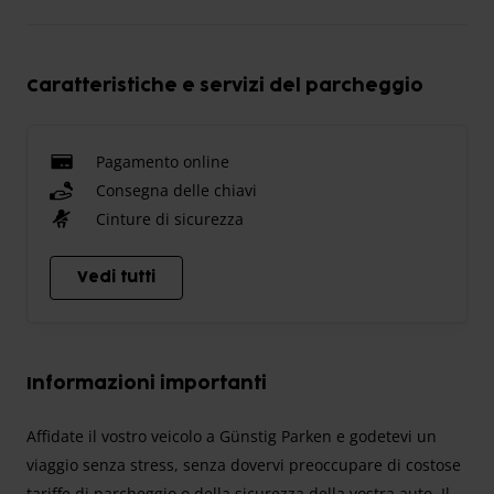
Caratteristiche e servizi del parcheggio
Pagamento online
Consegna delle chiavi
Cinture di sicurezza
Vedi tutti
Informazioni importanti
Affidate il vostro veicolo a Günstig Parken e godetevi un
viaggio senza stress, senza dovervi preoccupare di costose
tariffe di parcheggio o della sicurezza della vostra auto. Il