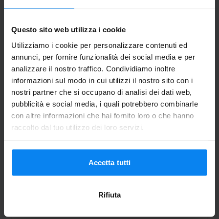
Patrick Sacco
10
Parcheggio da 02.07.26 a 12.07.26
Questo sito web utilizza i cookie
Utilizziamo i cookie per personalizzare contenuti ed
Sehr emfehlendswert, sehr freundlich, hat
annunci, per fornire funzionalità dei social media e per
super geklappt. Gerne wieder.
analizzare il nostro traffico. Condividiamo inoltre
Sehr emfehlendswert, sehr freundlich, hat super
informazioni sul modo in cui utilizzi il nostro sito con i
nostri partner che si occupano di analisi dei dati web,
pubblicità e social media, i quali potrebbero combinarle
con altre informazioni che hai fornito loro o che hanno
Coperto
19 luglio 2026
raccolto dal tuo utilizzo dei loro servizi.
Anonym
8
Accetta tutti
Parcheggio da 19.06.26 a 21.06.26
Rifiuta
Alles bestens geklappt
Alles bestens geklappt