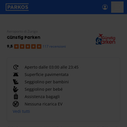
etichetta-navigazione-principale
menu-
Aeroporto di Zurigo
Günstig Parken
117 recensioni
9,5
Aperto dalle 03:00 alle 23:45
Superficie pavimentata
Seggiolino per bambini
Seggiolino per bebé
Assistenza bagagli
Nessuna ricarica EV
Vedi tutti