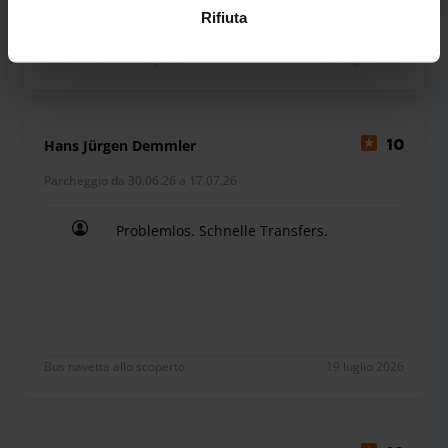
Rifiuta
Bus navetta allo scoperto
20 luglio 2026
Hans Jürgen Demmler
10
Parcheggio da 30.06.26 a 17.07.26
Problemlos. Schnelle Transfers.
Problemlos. Schnelle Transfers.
Bus navetta allo scoperto
19 luglio 2026