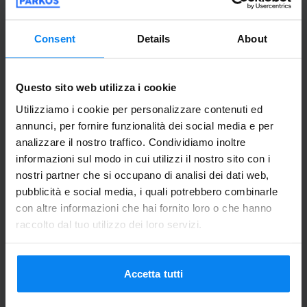
Unser Auto konnten wir zum vereinbarten
Zeitpunkt auf dem Hotelparkplatz
Consent
Details
About
abstellen. Der Shuttletransfer hat bestens
geklappt, sowohl beim Hin- als auch beim
Zurück. Der Service ist außergewöhnlich,
Questo sito web utilizza i cookie
wir waren sehr zufrieden.
Utilizziamo i cookie per personalizzare contenuti ed
Unser Auto konnten wir zum vereinbarten Zeitpunk
annunci, per fornire funzionalità dei social media e per
Bus navetta allo scoperto
21 luglio 2026
analizzare il nostro traffico. Condividiamo inoltre
informazioni sul modo in cui utilizzi il nostro sito con i
nostri partner che si occupano di analisi dei dati web,
pubblicità e social media, i quali potrebbero combinarle
Sandra Eckert
10
con altre informazioni che hai fornito loro o che hanno
Parcheggio da 10.07.26 a 17.07.26
raccolto dal tuo utilizzo dei loro servizi.
Jederzeit wieder
Jederzeit wieder
Accetta tutti