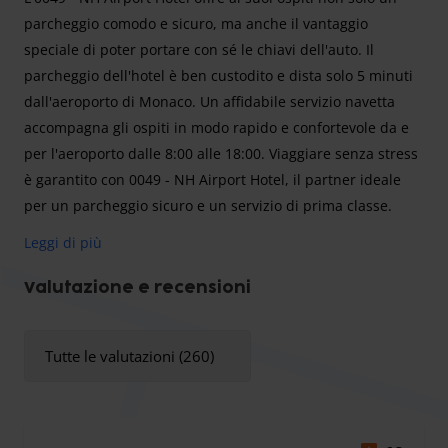
parcheggio comodo e sicuro, ma anche il vantaggio
speciale di poter portare con sé le chiavi dell'auto. Il
parcheggio dell'hotel è ben custodito e dista solo 5 minuti
dall'aeroporto di Monaco. Un affidabile servizio navetta
accompagna gli ospiti in modo rapido e confortevole da e
per l'aeroporto dalle 8:00 alle 18:00. Viaggiare senza stress
è garantito con 0049 - NH Airport Hotel, il partner ideale
per un parcheggio sicuro e un servizio di prima classe.
L'0049 - NH Airport Hotel garantisce la massima sicurezza
Leggi di più
nel parcheggio dell'hotel. L'intero complesso è dotato di
videosorveglianza per garantire la sicurezza 24 ore su 24.
Valutazione e recensioni
L'ingresso è protetto da una barriera, in modo che possano
accedervi solo i veicoli autorizzati. Le auto degli ospiti sono
Tutte le valutazioni (260)
parcheggiate in modo sicuro e protetto nel parcheggio
dell'hotel. Ciò significa che gli ospiti possono iniziare il loro
viaggio in tutta tranquillità, sapendo che il loro veicolo è in
buone mani.