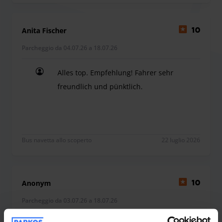
bagagli e di fornire assistenza in caso di emergenza, ad
esempio se la batteria del veicolo è scarica.
Anita Fischer
10
Parcheggio da 04.07.26 a 18.07.26
Alles top. Empfehlung! Fahrer sehr
freundlich und pünktlich.
Alles top. Empfehlung! Fahrer sehr freundlich un
Bus navetta allo scoperto
22 luglio 2026
Anonym
10
Parcheggio da 03.07.26 a 18.07.26