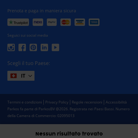
Prenota e paga in maniera sicura
Seguici sui social media
Scegli il tuo Paese:
IT
Termini e condizioni
Privacy Policy
Regole recensioni
Accessibilità
Parkos fa parte di ParkosBV @2026. Registrata nei Paesi Bassi.
Numero
della Camera di Commercio: 02095013
Nessun risultato trovato