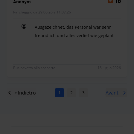
Anonym
10
Parcheggio da 29.06.26 a 11.07.26
Ausgezeichnet, das Personal war sehr
freundlich und alles verlief wie geplant
Ausgezeichnet, das Personal war sehr freundlich u
Bus navetta allo scoperto
18 luglio 2026
« Indietro
Avanti
1
2
3
4
5
6
7